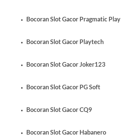
Bocoran Slot Gacor Pragmatic Play
Bocoran Slot Gacor Playtech
Bocoran Slot Gacor Joker123
Bocoran Slot Gacor PG Soft
Bocoran Slot Gacor CQ9
Bocoran Slot Gacor Habanero