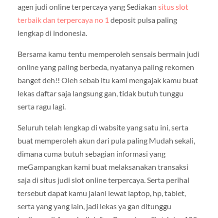
agen judi online terpercaya yang Sediakan
situs slot
terbaik dan terpercaya no 1
deposit pulsa paling
lengkap di indonesia.
Bersama kamu tentu memperoleh sensais bermain judi
online yang paling berbeda, nyatanya paling rekomen
banget deh!! Oleh sebab itu kami mengajak kamu buat
lekas daftar saja langsung gan, tidak butuh tunggu
serta ragu lagi.
Seluruh telah lengkap di wabsite yang satu ini, serta
buat memperoleh akun dari pula paling Mudah sekali,
dimana cuma butuh sebagian informasi yang
meGampangkan kami buat melaksanakan transaksi
saja di situs judi slot online terpercaya. Serta perihal
tersebut dapat kamu jalani lewat laptop, hp, tablet,
serta yang yang lain, jadi lekas ya gan ditunggu