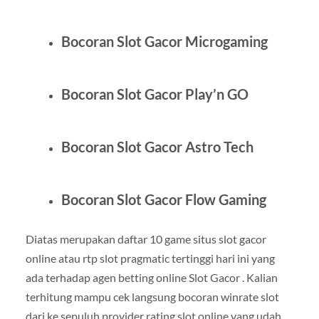
Bocoran Slot Gacor Microgaming
Bocoran Slot Gacor Play’n GO
Bocoran Slot Gacor Astro Tech
Bocoran Slot Gacor Flow Gaming
Diatas merupakan daftar 10 game situs slot gacor
online atau rtp slot pragmatic tertinggi hari ini yang
ada terhadap agen betting online Slot Gacor . Kalian
terhitung mampu cek langsung bocoran winrate slot
dari ke sepuluh provider rating slot online yang udah