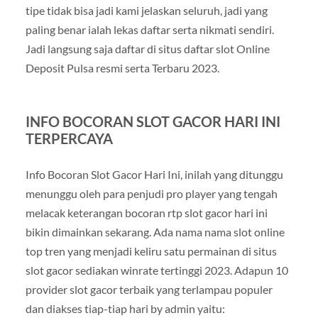
tipe tidak bisa jadi kami jelaskan seluruh, jadi yang
paling benar ialah lekas daftar serta nikmati sendiri.
Jadi langsung saja daftar di situs daftar slot Online
Deposit Pulsa resmi serta Terbaru 2023.
INFO BOCORAN SLOT GACOR HARI INI
TERPERCAYA
Info Bocoran Slot Gacor Hari Ini, inilah yang ditunggu
menunggu oleh para penjudi pro player yang tengah
melacak keterangan bocoran rtp slot gacor hari ini
bikin dimainkan sekarang. Ada nama nama slot online
top tren yang menjadi keliru satu permainan di situs
slot gacor sediakan winrate tertinggi 2023. Adapun 10
provider slot gacor terbaik yang terlampau populer
dan diakses tiap-tiap hari by admin yaitu: