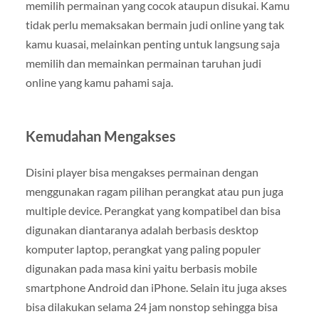
memilih permainan yang cocok ataupun disukai. Kamu
tidak perlu memaksakan bermain judi online yang tak
kamu kuasai, melainkan penting untuk langsung saja
memilih dan memainkan permainan taruhan judi
online yang kamu pahami saja.
Kemudahan Mengakses
Disini player bisa mengakses permainan dengan
menggunakan ragam pilihan perangkat atau pun juga
multiple device. Perangkat yang kompatibel dan bisa
digunakan diantaranya adalah berbasis desktop
komputer laptop, perangkat yang paling populer
digunakan pada masa kini yaitu berbasis mobile
smartphone Android dan iPhone. Selain itu juga akses
bisa dilakukan selama 24 jam nonstop sehingga bisa