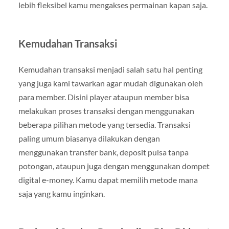
lebih fleksibel kamu mengakses permainan kapan saja.
Kemudahan Transaksi
Kemudahan transaksi menjadi salah satu hal penting
yang juga kami tawarkan agar mudah digunakan oleh
para member. Disini player ataupun member bisa
melakukan proses transaksi dengan menggunakan
beberapa pilihan metode yang tersedia. Transaksi
paling umum biasanya dilakukan dengan
menggunakan transfer bank, deposit pulsa tanpa
potongan, ataupun juga dengan menggunakan dompet
digital e-money. Kamu dapat memilih metode mana
saja yang kamu inginkan.