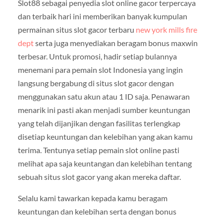
Slot88 sebagai penyedia slot online gacor terpercaya
dan terbaik hari ini memberikan banyak kumpulan
permainan situs slot gacor terbaru
new york mills fire
dept
serta juga menyediakan beragam bonus maxwin
terbesar. Untuk promosi, hadir setiap bulannya
menemani para pemain slot Indonesia yang ingin
langsung bergabung di situs slot gacor dengan
menggunakan satu akun atau 1 ID saja. Penawaran
menarik ini pasti akan menjadi sumber keuntungan
yang telah dijanjikan dengan fasilitas terlengkap
disetiap keuntungan dan kelebihan yang akan kamu
terima. Tentunya setiap pemain slot online pasti
melihat apa saja keuntangan dan kelebihan tentang
sebuah situs slot gacor yang akan mereka daftar.
Selalu kami tawarkan kepada kamu beragam
keuntungan dan kelebihan serta dengan bonus