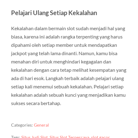
Pelajari Ulang Setiap Kekalahan
Kekalahan dalam bermain slot sudah menjadi hal yang
biasa, karena ini adalah rangka terpenting yang harus
dipahami oleh setiap member untuk mendapatkan
jackpot yang telah lama dinanti. Namun, kamu bisa
menahan diri untuk menghindari kegagalan dan
kekalahan dengan cara tetap melihat kesempatan yang
ada di hari esok. Langkah terbaik adalah pelajari ulang
setiap kali menemui sebuah kekalahan. Pelajari setiap
kekalahan adalah sebuah kunci yang menjadikan kamu
sukses secara bertahap.
Categories:
General
Tags:
Situs Judi Slot
,
Situs Slot Terpercaya
,
slot gacor