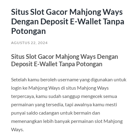
Situs Slot Gacor Mahjong Ways
Dengan Deposit E-Wallet Tanpa
Potongan
AGUSTUS 22, 2024
Situs Slot Gacor Mahjong Ways Dengan
Deposit E-Wallet Tanpa Potongan
Setelah kamu beroleh username yang digunakan untuk
login ke Mahjong Ways di situs Mahjong Ways
terpercaya, kamu sudah sanggup mengecek semua
permainan yang tersedia, tapi awalnya kamu mesti
punyai saldo cadangan untuk bermain dan
memenangkan lebih banyak permainan slot Mahjong
Ways.