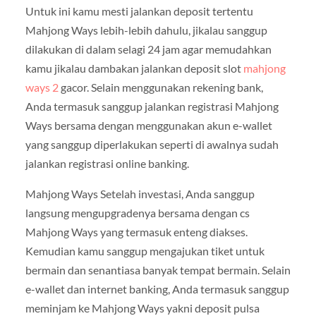
Untuk ini kamu mesti jalankan deposit tertentu
Mahjong Ways lebih-lebih dahulu, jikalau sanggup
dilakukan di dalam selagi 24 jam agar memudahkan
kamu jikalau dambakan jalankan deposit slot
mahjong
ways 2
gacor. Selain menggunakan rekening bank,
Anda termasuk sanggup jalankan registrasi Mahjong
Ways bersama dengan menggunakan akun e-wallet
yang sanggup diperlakukan seperti di awalnya sudah
jalankan registrasi online banking.
Mahjong Ways Setelah investasi, Anda sanggup
langsung mengupgradenya bersama dengan cs
Mahjong Ways yang termasuk enteng diakses.
Kemudian kamu sanggup mengajukan tiket untuk
bermain dan senantiasa banyak tempat bermain. Selain
e-wallet dan internet banking, Anda termasuk sanggup
meminjam ke Mahjong Ways yakni deposit pulsa