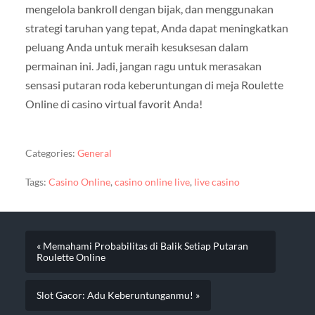
mengelola bankroll dengan bijak, dan menggunakan
strategi taruhan yang tepat, Anda dapat meningkatkan
peluang Anda untuk meraih kesuksesan dalam
permainan ini. Jadi, jangan ragu untuk merasakan
sensasi putaran roda keberuntungan di meja Roulette
Online di casino virtual favorit Anda!
Categories:
General
Tags:
Casino Online
,
casino online live
,
live casino
« Memahami Probabilitas di Balik Setiap Putaran
Roulette Online
Slot Gacor: Adu Keberuntunganmu! »