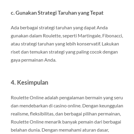
c. Gunakan Strategi Taruhan yang Tepat
Ada berbagai strategi taruhan yang dapat Anda
gunakan dalam Roulette, seperti Martingale, Fibonacci,
atau strategi taruhan yang lebih konservatif. Lakukan
riset dan temukan strategi yang paling cocok dengan
gaya permainan Anda.
4. Kesimpulan
Roulette Online adalah pengalaman bermain yang seru
dan mendebarkan di casino online. Dengan keunggulan
realisme, fleksibilitas, dan berbagai pilihan permainan,
Roulette Online menarik banyak pemain dari berbagai
belahan dunia. Dengan memahami aturan dasar,