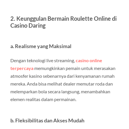
2. Keunggulan Bermain Roulette Online di
Casino Daring
a. Realisme yang Maksimal
Dengan teknologi live streaming,
casino online
terpercaya
memungkinkan pemain untuk merasakan
atmosfer kasino sebenarnya dari kenyamanan rumah
mereka. Anda bisa melihat dealer memutar roda dan
melemparkan bola secara langsung, menambahkan
elemen realitas dalam permainan.
b. Fleksibilitas dan Akses Mudah