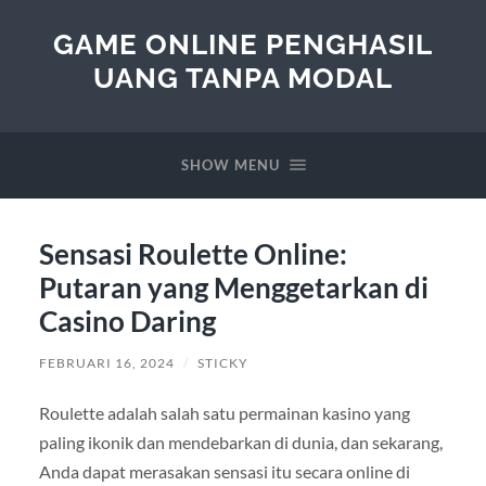
GAME ONLINE PENGHASIL
UANG TANPA MODAL
SHOW MENU
Sensasi Roulette Online:
Putaran yang Menggetarkan di
Casino Daring
FEBRUARI 16, 2024
/
STICKY
Roulette adalah salah satu permainan kasino yang
paling ikonik dan mendebarkan di dunia, dan sekarang,
Anda dapat merasakan sensasi itu secara online di