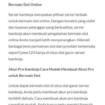
Bermain Slot Online
Server kamboja merupakan pilihan server terbaik
untuk bermain slot online. Dengan koneksi yang stabil
dan layanan pelanggan yang berkualitas, server
kamboja akan membuat pengalaman bermain slot
online Anda menjadi lebih menyenangkan. Nikmati
berbagai jenis permainan slot dari provider terkemuka
seperti joker123 hanya di situs slot gacor server
kamboja.
Akun Pro Kamboja Cara Mudah Membuat Akun Pro
untuk Bermain Slot
Untuk dapat bermain slot di situs slot gacor server
kamboja, Anda perlu membuat akun pro kamboja
terlebih dahulu. Cara membuat akun pro kamboja
sangatlah mudah, Anda hanya perlu mengisi formulir