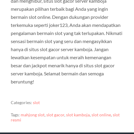
dan menghibur, situs slot gacor server kamboja
merupakan pilihan terbaik bagi Anda yang ingin
bermain slot online. Dengan dukungan provider
terkemuka seperti joker123, Anda akan mendapatkan
pengalaman bermain slot yang tak terlupakan. Nikmati
sensasi bermain slot yang seru dan mengasyikkan
hanya di situs slot gacor server kamboja. Jangan
lewatkan kesempatan untuk meraih kemenangan
besar dan jackpot menarik hanya di situs slot gacor
server kamboja. Selamat bermain dan semoga
beruntung!
Categories:
slot
Tags:
mahjong slot
,
slot gacor
,
slot kamboja
,
slot online
,
slot
resmi