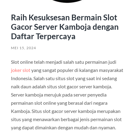
Raih Kesuksesan Bermain Slot
Gacor Server Kamboja dengan
Daftar Terpercaya
MEI 15, 2024
Slot online telah menjadi salah satu permainan judi
joker slot
yang sangat populer di kalangan masyarakat
Indonesia. Salah satu situs slot yang saat ini sedang
naik daun adalah situs slot gacor server kamboja.
Server kamboja merujuk pada server penyedia
permainan slot online yang berasal dari negara
Kamboja. Situs slot gacor server kamboja merupakan
situs yang menawarkan berbagai jenis permainan slot
yang dapat dimainkan dengan mudah dan nyaman.