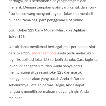
berbagai jenis permainan slot yang beragam dan
menarik. Dengan tampilan grafis yang cantik dan fitur-
fitur bonus yang menguntungkan, joker slot menjadi
pilihan utama bagi para penggemar slot online.
Login Joker123 Cara Mudah Masuk ke Aplikasi
Joker123
Untuk dapat menikmati berbagai jenis permainan slot
dari joker123,
server kamboja
Anda perlu melakukan
login ke aplikasi joker123 terlebih dahulu. Cara login ke
joker123 sangatlah mudah, Anda hanya perlu
mengunjungi situs resmi joker123 dan masuk
menggunakan akun yang sudah Anda daftarkan
sebelumnya. Setelah berhasil login, Anda dapat
langsung memilih permainan slot yang ingin Anda
mainkan.