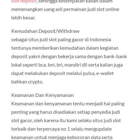
slot deposit
, sehingga kesempatan kalian dalam
memenangkan uang asli permainan judi slot online
lebih besar.
Kemudahan Deposit/Withdraw
sebagai situs judi slot paling gacor di Indonesia
tentunya memberikan kemudahan dalam kegiatan
deposit yakni dengan bekerja sama dengan bank-bank
lokal seperti bca, bni, bri, mandiri dll serta kalian juga
dapat melakukan deposit melalui pulsa, e-wallet
bahkan crypto.
Keamanan Dan Kenyamanan
Keamanan dan kenyamanan tentu menjadi hal paling
penting yang harus disediakan setiap penyedia judi
slot gacor, oleh karena itu kami selaku situs judi slot
terbaik dan terpercaya no 1 selalu mengupdate
keamanan untuk menjaga kebocoran data serta