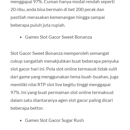
menggapai 97%. Cuman hanya modal rendah seperti
20 ribu, anda bisa bermain di bet 200 perak dan
pastilah merasakan kemenangan hingga sampai
beberapa puluh juta rupiah.
Games Slot Gacor Sweet Bonanza
Slot Gacor Sweet Bonanza memperoleh semangat
cukup sangatlah menakjubkan buat beberapa penyuka
slot gacor hari ini. Pola slot online termasuk tidak sulit
dari game yang menggunakan tema buah-buahan, juga
memiliki nilai RTP slot live begitu tinggi menggapai
97%. Ini yang buat permainan slot online termaksud
dalam satu diantaranya agen slot gacor paling dicari
beberapa bettor.
Games Slot Gacor Sugar Rush