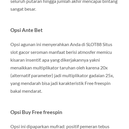
seluruh putaran hingga jumlah akhir mencapai bintang
sangat besar.
Opsi Ante Bet
Opsi agunan ini menyerahkan Anda di SLOT88 Situs
slot gacor seroman manfaat berisi atmosfer memicu
kisaran insentif. apa yang dikerjakannya yakni
menaikkan multiplikator taruhan oleh karena 20x
(alternatif parameter) jadi multiplikator gadaian 25x,
yang mendarah bisa jadi karakteristik Free freespin
bakal mendarat.
Opsi Buy Free freespin
Opsi ini dipaparkan mufrad: positif pemeran tebus