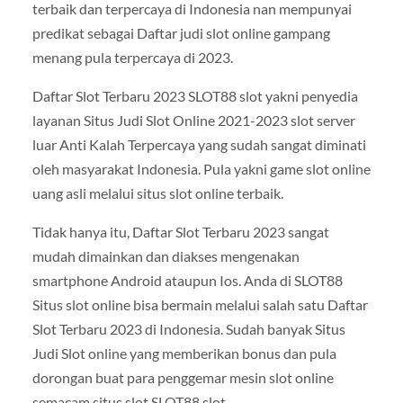
terbaik dan terpercaya di Indonesia nan mempunyai
predikat sebagai Daftar judi slot online gampang
menang pula terpercaya di 2023.
Daftar Slot Terbaru 2023 SLOT88 slot yakni penyedia
layanan Situs Judi Slot Online 2021-2023 slot server
luar Anti Kalah Terpercaya yang sudah sangat diminati
oleh masyarakat Indonesia. Pula yakni game slot online
uang asli melalui situs slot online terbaik.
Tidak hanya itu, Daftar Slot Terbaru 2023 sangat
mudah dimainkan dan diakses mengenakan
smartphone Android ataupun Ios. Anda di SLOT88
Situs slot online bisa bermain melalui salah satu Daftar
Slot Terbaru 2023 di Indonesia. Sudah banyak Situs
Judi Slot online yang memberikan bonus dan pula
dorongan buat para penggemar mesin slot online
semacam situs slot SLOT88 slot .