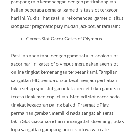
gampang raih kemenangan dengan pertimbangkan
kajian beberapa pemakai game di situs slot tergacor
hari ini. Yukks lihat saat ini rekomendasi games di situs
slot gacor pragmatic play mudah jackpot, antara lain:
Games Slot Gacor Gates of Olympus
Pastilah anda tahu dengan game satu ini adalah slot
gacor hari ini gates of olympus merupakan agen slot
online tingkat kemenangan terbesar kami. Tampilan
sangatlah HD, semua unsur kecil menjadi perhatian
bikin setiap spin slot gacor kita pencet bikin game slot
terasa tidak menjengkelkan. Menjadi slot gacor pada
tingkat kegacoran paling baik di Pragmatic Play,
permainan gambar, memiliki nada sangatlah serasi
bikin Slot Gacor sore hari ini sangatlah disenangi, tidak
lupa sangatlah gampang bocor slotnya win rate