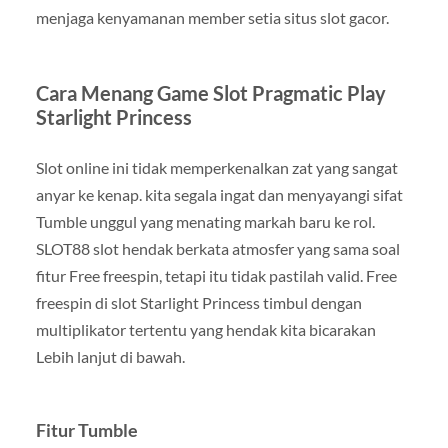
menjaga kenyamanan member setia situs slot gacor.
Cara Menang Game Slot Pragmatic Play
Starlight Princess
Slot online ini tidak memperkenalkan zat yang sangat
anyar ke kenap. kita segala ingat dan menyayangi sifat
Tumble unggul yang menating markah baru ke rol.
SLOT88 slot hendak berkata atmosfer yang sama soal
fitur Free freespin, tetapi itu tidak pastilah valid. Free
freespin di slot Starlight Princess timbul dengan
multiplikator tertentu yang hendak kita bicarakan
Lebih lanjut di bawah.
Fitur Tumble