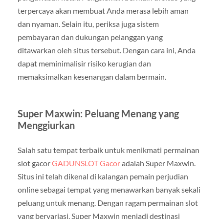
terpercaya akan membuat Anda merasa lebih aman
dan nyaman. Selain itu, periksa juga sistem
pembayaran dan dukungan pelanggan yang
ditawarkan oleh situs tersebut. Dengan cara ini, Anda
dapat meminimalisir risiko kerugian dan
memaksimalkan kesenangan dalam bermain.
Super Maxwin: Peluang Menang yang
Menggiurkan
Salah satu tempat terbaik untuk menikmati permainan
slot gacor
GADUNSLOT Gacor
adalah Super Maxwin.
Situs ini telah dikenal di kalangan pemain perjudian
online sebagai tempat yang menawarkan banyak sekali
peluang untuk menang. Dengan ragam permainan slot
yang bervariasi, Super Maxwin menjadi destinasi