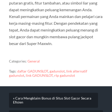
putaran gratis, fitur tambahan, atau simbol liar yang
dapat meningkatkan peluang kemenangan Anda.
Kenali permainan yang Anda mainkan dan pelajari cara
kerja masing-masing fitur. Dengan pendekatan yang
tepat, Anda dapat meningkatkan peluang menang di
slot gacor dan mungkin membawa pulang jackpot
besar dari Super Maxwin.
Categories:
General
Tags:
daftar GADUNSLOT
,
gadunslot
,
link alternatif
gadunslot
,
link GADUNSLOT
,
rtp gadunslot
« Cara Mengklaim Bonus di Situs Slot Gacor Secara
Efisien