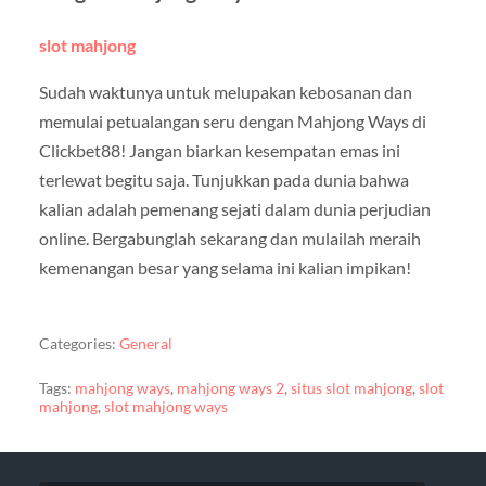
slot mahjong
Sudah waktunya untuk melupakan kebosanan dan
memulai petualangan seru dengan Mahjong Ways di
Clickbet88! Jangan biarkan kesempatan emas ini
terlewat begitu saja. Tunjukkan pada dunia bahwa
kalian adalah pemenang sejati dalam dunia perjudian
online. Bergabunglah sekarang dan mulailah meraih
kemenangan besar yang selama ini kalian impikan!
Categories:
General
Tags:
mahjong ways
,
mahjong ways 2
,
situs slot mahjong
,
slot
mahjong
,
slot mahjong ways