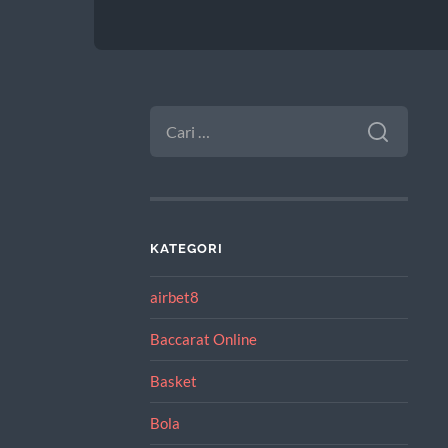
CARI
UNTUK:
KATEGORI
airbet8
Baccarat Online
Basket
Bola