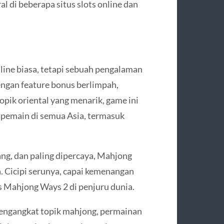
l di beberapa situs slots online dan
line biasa, tetapi sebuah pengalaman
ngan feature bonus berlimpah,
pik oriental yang menarik, game ini
k pemain di semua Asia, termasuk
ang, dan paling dipercaya, Mahjong
a. Cicipi serunya, capai kemenangan
ns Mahjong Ways 2 di penjuru dunia.
mengangkat topik mahjong, permainan