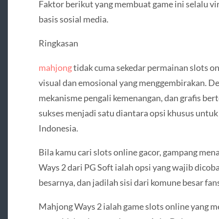
Faktor berikut yang membuat game ini selalu vira
basis sosial media.
Ringkasan
mahjong
tidak cuma sekedar permainan slots on
visual dan emosional yang menggembirakan. De
mekanisme pengali kemenangan, dan grafis berto
sukses menjadi satu diantara opsi khusus untu
Indonesia.
Bila kamu cari slots online gacor, gampang men
Ways 2 dari PG Soft ialah opsi yang wajib dicob
besarnya, dan jadilah sisi dari komune besar fa
Mahjong Ways 2 ialah game slots online yang 