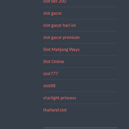
slot bet 200
slot gacor
slot gacor hari ini
slot gacor premium
Slot Mahjong Ways
Slot Online
slot777
slot88
starlight princess
thailand slot