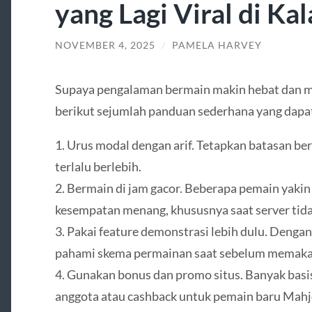
yang Lagi Viral di K
NOVEMBER 4, 2025
/
PAMELA HARVEY
Supaya pengalaman bermain makin hebat dan 
berikut sejumlah panduan sederhana yang dapat
1. Urus modal dengan arif. Tetapkan batasan be
terlalu berlebih.
2. Bermain di jam gacor. Beberapa pemain yakin
kesempatan menang, khususnya saat server tida
3. Pakai feature demonstrasi lebih dulu. Dengan
pahami skema permainan saat sebelum memakai 
4. Gunakan bonus dan promo situs. Banyak basis
anggota atau cashback untuk pemain baru Mahj