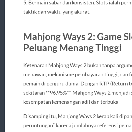
5. Bermain sabar dan konsisten. Slots ialah p
taktik dan waktu yang akurat.
Mahjong Ways 2: Game Sl
Peluang Menang Tinggi
Ketenaran Mahjong Ways 2 bukan tanpa argume
menawan, mekanisme pembayaran tinggi, dan fe
pemain di penjuru dunia. Dengan RTP (Return to 
sekitaran **96,95%**, Mahjong Ways 2 menjadi s
kesempatan kemenangan adil dan terbuka.
Disamping itu, Mahjong Ways 2 kerap kali dipa
peruntungan” karena jumlahnya referensi pemain