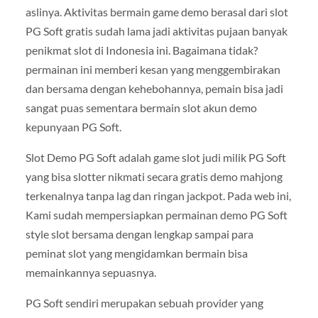
aslinya. Aktivitas bermain game demo berasal dari slot
PG Soft gratis sudah lama jadi aktivitas pujaan banyak
penikmat slot di Indonesia ini. Bagaimana tidak?
permainan ini memberi kesan yang menggembirakan
dan bersama dengan kehebohannya, pemain bisa jadi
sangat puas sementara bermain slot akun demo
kepunyaan PG Soft.
Slot Demo PG Soft adalah game slot judi milik PG Soft
yang bisa slotter nikmati secara gratis demo mahjong
terkenalnya tanpa lag dan ringan jackpot. Pada web ini,
Kami sudah mempersiapkan permainan demo PG Soft
style slot bersama dengan lengkap sampai para
peminat slot yang mengidamkan bermain bisa
memainkannya sepuasnya.
PG Soft sendiri merupakan sebuah provider yang