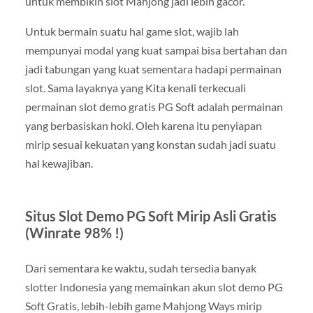
untuk membikin slot Mahjong jadi lebih gacor.
Untuk bermain suatu hal game slot, wajib lah
mempunyai modal yang kuat sampai bisa bertahan dan
jadi tabungan yang kuat sementara hadapi permainan
slot. Sama layaknya yang Kita kenali terkecuali
permainan slot demo gratis PG Soft adalah permainan
yang berbasiskan hoki. Oleh karena itu penyiapan
mirip sesuai kekuatan yang konstan sudah jadi suatu
hal kewajiban.
Situs Slot Demo PG Soft Mirip Asli Gratis
(Winrate 98% !)
Dari sementara ke waktu, sudah tersedia banyak
slotter Indonesia yang memainkan akun slot demo PG
Soft Gratis, lebih-lebih game Mahjong Ways mirip