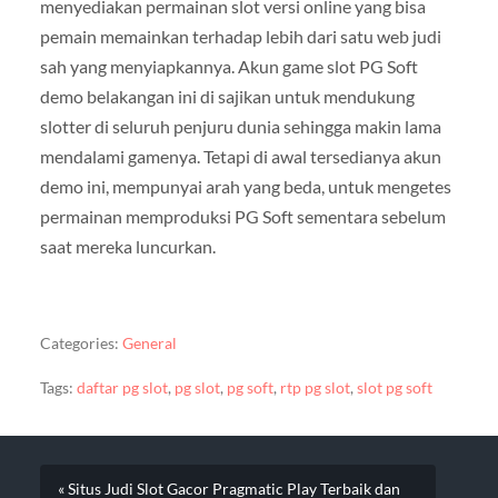
menyediakan permainan slot versi online yang bisa
pemain memainkan terhadap lebih dari satu web judi
sah yang menyiapkannya. Akun game slot PG Soft
demo belakangan ini di sajikan untuk mendukung
slotter di seluruh penjuru dunia sehingga makin lama
mendalami gamenya. Tetapi di awal tersedianya akun
demo ini, mempunyai arah yang beda, untuk mengetes
permainan memproduksi PG Soft sementara sebelum
saat mereka luncurkan.
Categories:
General
Tags:
daftar pg slot
,
pg slot
,
pg soft
,
rtp pg slot
,
slot pg soft
« Situs Judi Slot Gacor Pragmatic Play Terbaik dan