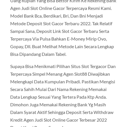
Uang Rupiah Yang Bisa Bettor Kirim Ke Rekening Bank
Agen Judi Slot Online Gacor Terpercaya Resmi Kami.
Model Bank Bca, Berdikari, Bri, Dan Bni Menjadi
Metode Deposit Slot Gacor Terbaru 2022. Tak Relatif
Sampai Sana, Deposit Link Slot Gacor Terbaru Serta
Terpercaya Via Pulsa Bahkan E-Money Mirip Ovo,
Gopay, Dll. Buat Melihat Metode Lain Secara Lengkap
Bisa Dipandang Dalam Tabel.
Supaya Bisa Menikmati Pilihan Situs Slot Tergacor Dan
Terpercaya Simpel Menang Agen Slot88 Diwajibkan
Melengkapi Data Kumpulan Pribadi. Pastikan Mengisi
Secara Sahih Mulai Dari Nama Rekening Memakai
Data Lengkap Sesuai Yang Tertera Pada Ktp Anda.
Dimohon Juga Memakai Rekening Bank Yg Masih
Dalam Syarat Aktif Sehingga Deposit Serta Withdraw
Kredit Agen Judi Slot Online Gacor Terbesar 2022