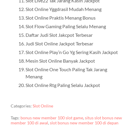
Slot Live22 Tak Jarang Kasih Jackpot
Slot Online Yggdrasil Mudah Menang
Slot Online Praktis Menang Bonus
Slot Flow Gaming Paling Selalu Menang
Daftar Judi Slot Jakcpot Terbesar
Judi Slot Online Jackpot Terbesar
Slot Online Play’n Go Yg Sering Kasih Jackpot
Mesin Slot Online Banyak Jackpot
Slot Online One Touch Paling Tak Jarang
Menang
Slot Online Rtg Paling Selalu Jackpot
Categories:
Slot Online
Tags:
bonus new member 100 slot game
,
situs slot bonus new
member 100 di awal
,
slot bonus new member 100 di depan