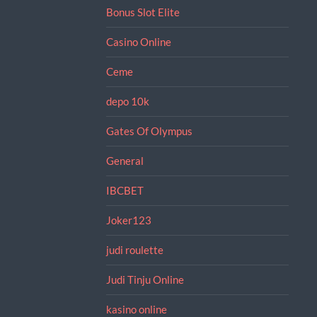
Bonus Slot Elite
Casino Online
Ceme
depo 10k
Gates Of Olympus
General
IBCBET
Joker123
judi roulette
Judi Tinju Online
kasino online