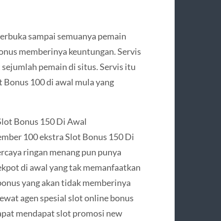
a terbuka sampai semuanya pemain
bonus memberinya keuntungan. Servis
sejumlah pemain di situs. Servis itu
 Bonus 100 di awal mula yang
Slot Bonus 150 Di Awal
ember 100 ekstra Slot Bonus 150 Di
percaya ringan menang pun punya
kpot di awal yang tak memanfaatkan
 bonus yang akan tidak memberinya
ewat agen spesial slot online bonus
dapat mendapat slot promosi new