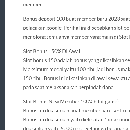
member.
Bonus deposit 100 buat member baru 2023 saat in
pelacakan google. Perihal ini disebabkan slot 
menolong semuanya member yang main di Slot 
Slot Bonus 150% Di Awal
Slot bonus 150 adalah bonus yang dikasihkan se
Maksimum modal yaitu 100 ribu jadi bonus mak
150 ribu. Bonus ini dikasihkan di awal sewaktu
pada saat melaksanakan berpindah dana.
Slot Bonus New Member 100% (slot game)
Bonus ini dikasihkan buat member baru serta c
Bonus ini dikasihkan yaitu kelipatan 1x dari 
dikasihkan yaitu 5000 ribu . Sehingga berapa s