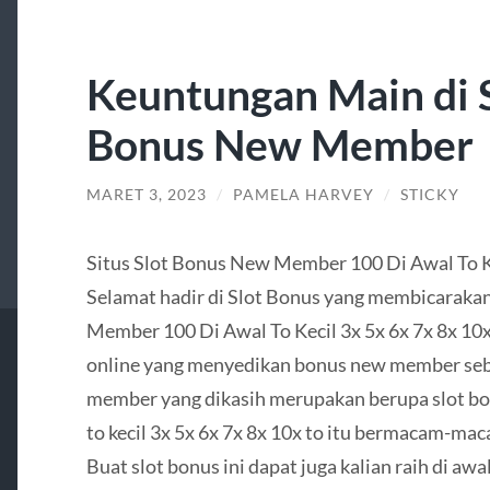
Keuntungan Main di S
Bonus New Member
MARET 3, 2023
/
PAMELA HARVEY
/
STICKY
Situs Slot Bonus New Member 100 Di Awal To Ke
Selamat hadir di Slot Bonus yang membicarakan
Member 100 Di Awal To Kecil 3x 5x 6x 7x 8x 10x b
online yang menyedikan bonus new member seb
member yang dikasih merupakan berupa slot b
to kecil 3x 5x 6x 7x 8x 10x to itu bermacam-ma
Buat slot bonus ini dapat juga kalian raih di aw