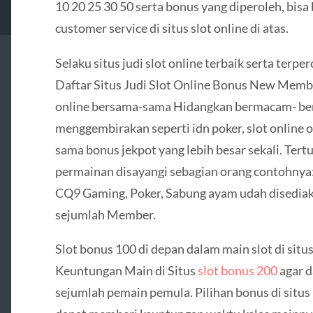
10 20 25 30 50 serta bonus yang diperoleh, bisa
customer service di situs slot online di atas.
Selaku situs judi slot online terbaik serta terp
Daftar Situs Judi Slot Online Bonus New Memb
online bersama-sama Hidangkan bermacam- be
menggembirakan seperti idn poker, slot online o
sama bonus jekpot yang lebih besar sekali. Te
permainan disayangi sebagian orang contohnya: s
CQ9 Gaming, Poker, Sabung ayam udah disedia
sejumlah Member.
Slot bonus 100 di depan dalam main slot di sit
Keuntungan Main di Situs
slot bonus 200
agar d
sejumlah pemain pemula. Pilihan bonus di situs