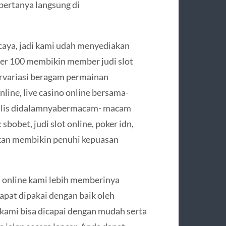
 bertanya langsung di
ercaya, jadi kami udah menyediakan
er 100 membikin member judi slot
rvariasi beragam permainan
nline, live casino online bersama-
rtulis didalamnyabermacam- macam
bobet, judi slot online, poker idn,
kan membikin penuhi kepuasan
us online kami lebih memberinya
apat dipakai dengan baik oleh
 kami bisa dicapai dengan mudah serta