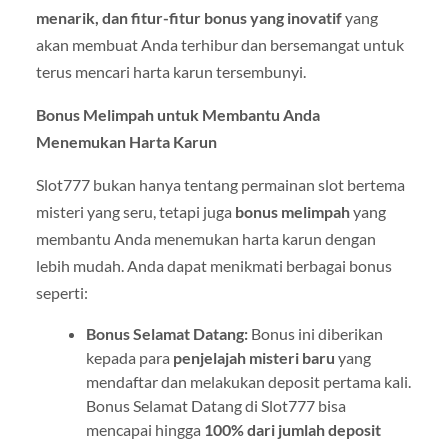
menarik, dan fitur-fitur bonus yang inovatif
yang
akan membuat Anda terhibur dan bersemangat untuk
terus mencari harta karun tersembunyi.
Bonus Melimpah untuk Membantu Anda
Menemukan Harta Karun
Slot777 bukan hanya tentang permainan slot bertema
misteri yang seru, tetapi juga
bonus melimpah
yang
membantu Anda menemukan harta karun dengan
lebih mudah. Anda dapat menikmati berbagai bonus
seperti:
Bonus Selamat Datang:
Bonus ini diberikan
kepada para
penjelajah misteri baru
yang
mendaftar dan melakukan deposit pertama kali.
Bonus Selamat Datang di Slot777 bisa
mencapai hingga
100% dari jumlah deposit