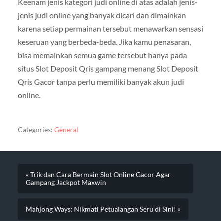
Keenam jenis kategori judi online di atas adalah jenis-
jenis judi online yang banyak dicari dan dimainkan
karena setiap permainan tersebut menawarkan sensasi
keseruan yang berbeda-beda. Jika kamu penasaran,
bisa memainkan semua game tersebut hanya pada
situs Slot Deposit Qris gampang menang Slot Deposit
Qris Gacor tanpa perlu memiliki banyak akun judi
online.
Categories:
General
« Trik dan Cara Bermain Slot Online Gacor Agar
Gampang Jackpot Maxwin
Mahjong Ways: Nikmati Petualangan Seru di Sini! »