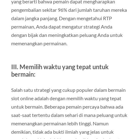
yang berarti bahwa pemain dapat mengharapkan
pengembalian sekitar 96% dari jumlah taruhan mereka
dalam jangka panjang. Dengan mengetahui RTP
permainan, Anda dapat mengatur strategi Anda
dengan bijak dan meningkatkan peluang Anda untuk
memenangkan permainan.
III. Memilih waktu yang tepat untuk
bermain:
Salah satu strategi yang cukup populer dalam bermain
slot online adalah dengan memilih waktu yang tepat
untuk bermain. Beberapa pemain percaya bahwa ada
saat-saat tertentu dalam sehari di mana peluang untuk
memenangkan permainan lebih tinggi. Namun
demikian, tidak ada bukti ilmiah yang jelas untuk