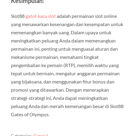
Kesimpulan:
Slot88
gatot kaca slot
adalah permainan slot online
yang menawarkan kesenangan dan kesempatan untuk
memenangkan banyak uang. Dalam upaya untuk
meningkatkan peluang Anda dalam memenangkan
permainan ini, penting untuk menguasai aturan dan
mekanisme permainan, memahami tingkat
pengembalian ke pemain (RTP), memilih waktu yang
tepat untuk bermain, mengatur anggaran permainan
yang bijaksana, dan menggunakan fitur bonus dan
promosi yang ditawarkan. Dengan menerapkan
strategi-strategi ini, Anda dapat meningkatkan
peluang Anda dan meraih kemenangan besar di Slot88
Gates of Olympus.
Categories:
General