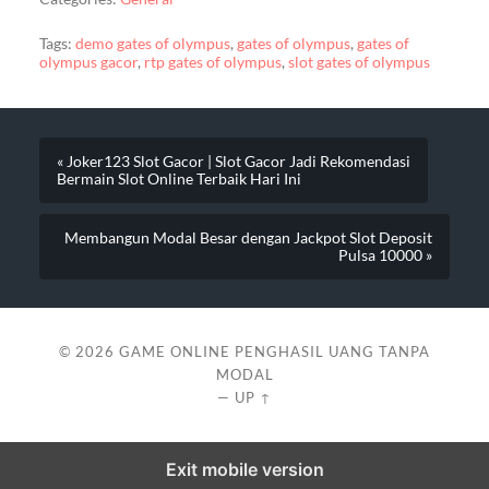
Tags:
demo gates of olympus
,
gates of olympus
,
gates of
olympus gacor
,
rtp gates of olympus
,
slot gates of olympus
« Joker123 Slot Gacor | Slot Gacor Jadi Rekomendasi
Bermain Slot Online Terbaik Hari Ini
Membangun Modal Besar dengan Jackpot Slot Deposit
Pulsa 10000 »
© 2026
GAME ONLINE PENGHASIL UANG TANPA
MODAL
—
UP ↑
Exit mobile version