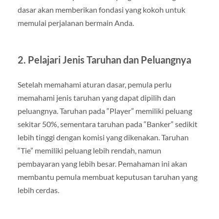
dasar akan memberikan fondasi yang kokoh untuk
memulai perjalanan bermain Anda.
2.
Pelajari Jenis Taruhan dan Peluangnya
Setelah memahami aturan dasar, pemula perlu
memahami jenis taruhan yang dapat dipilih dan
peluangnya. Taruhan pada “Player” memiliki peluang
sekitar 50%, sementara taruhan pada “Banker” sedikit
lebih tinggi dengan komisi yang dikenakan. Taruhan
“Tie” memiliki peluang lebih rendah, namun
pembayaran yang lebih besar. Pemahaman ini akan
membantu pemula membuat keputusan taruhan yang
lebih cerdas.