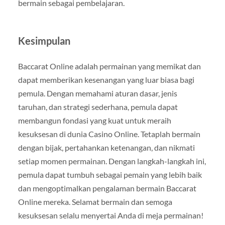
bermain sebagai pembelajaran.
Kesimpulan
Baccarat Online adalah permainan yang memikat dan
dapat memberikan kesenangan yang luar biasa bagi
pemula. Dengan memahami aturan dasar, jenis
taruhan, dan strategi sederhana, pemula dapat
membangun fondasi yang kuat untuk meraih
kesuksesan di dunia Casino Online. Tetaplah bermain
dengan bijak, pertahankan ketenangan, dan nikmati
setiap momen permainan. Dengan langkah-langkah ini,
pemula dapat tumbuh sebagai pemain yang lebih baik
dan mengoptimalkan pengalaman bermain Baccarat
Online mereka. Selamat bermain dan semoga
kesuksesan selalu menyertai Anda di meja permainan!