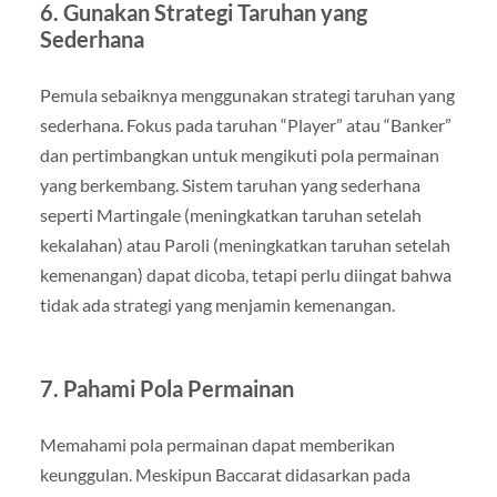
6.
Gunakan Strategi Taruhan yang
Sederhana
Pemula sebaiknya menggunakan strategi taruhan yang
sederhana. Fokus pada taruhan “Player” atau “Banker”
dan pertimbangkan untuk mengikuti pola permainan
yang berkembang. Sistem taruhan yang sederhana
seperti Martingale (meningkatkan taruhan setelah
kekalahan) atau Paroli (meningkatkan taruhan setelah
kemenangan) dapat dicoba, tetapi perlu diingat bahwa
tidak ada strategi yang menjamin kemenangan.
7.
Pahami Pola Permainan
Memahami pola permainan dapat memberikan
keunggulan. Meskipun Baccarat didasarkan pada