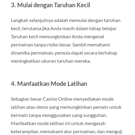
3.
Mulai dengan Taruhan Kecil
Langkah selanjutnya adalah memulai dengan taruhan
kecil, terutama jika Anda masih dalam tahap belajar.
Taruhan kecil memungkinkan Anda mengenal
permainan tanpa risiko besar. Sambil memahami
dinamika permainan, pemula dapat secara bertahap
meningkatkan ukuran taruhan mereka.
4.
Manfaatkan Mode Latihan
Sebagian besar Casino Online menyediakan mode
latihan atau demo yang memungkinkan pemain untuk
bermain tanpa menggunakan uang sungguhan.
Manfaatkan mode latihan ini untuk mengasah
keterampilan, memahami alur permainan, dan menguji