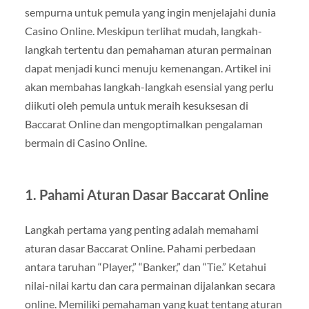
sempurna untuk pemula yang ingin menjelajahi dunia
Casino Online. Meskipun terlihat mudah, langkah-
langkah tertentu dan pemahaman aturan permainan
dapat menjadi kunci menuju kemenangan. Artikel ini
akan membahas langkah-langkah esensial yang perlu
diikuti oleh pemula untuk meraih kesuksesan di
Baccarat Online dan mengoptimalkan pengalaman
bermain di Casino Online.
1.
Pahami Aturan Dasar Baccarat Online
Langkah pertama yang penting adalah memahami
aturan dasar Baccarat Online. Pahami perbedaan
antara taruhan “Player,” “Banker,” dan “Tie.” Ketahui
nilai-nilai kartu dan cara permainan dijalankan secara
online. Memiliki pemahaman yang kuat tentang aturan